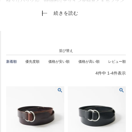
様々なバックル、特徴的なデザインを得意とするブラン
ド。有名ブランドの製作工場という事で品質は折り紙つ
続きを読む
き、ファクトリーブランドならではコストパフォーマン
スにも特筆すべきものがあります。
並び替え
新着順
優先度順
価格が安い順
価格が高い順
レビュー順
4
件中
1
-
4
件表示