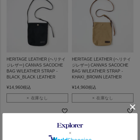
HERITAGE LEATHER (ヘリテイ
HERITAGE LEATHER (ヘリテイ
ジレザー) CANVAS SACOCHE
ジレザー) CANVAS SACOCHE
BAG W/LEATHER STRAP -
BAG W/LEATHER STRAP -
BLACK_BLACK LEATHER
KHAKI_BROWN LEATHER
¥
14,960
¥
14,960
税込
税込
× 在庫なし
× 在庫なし