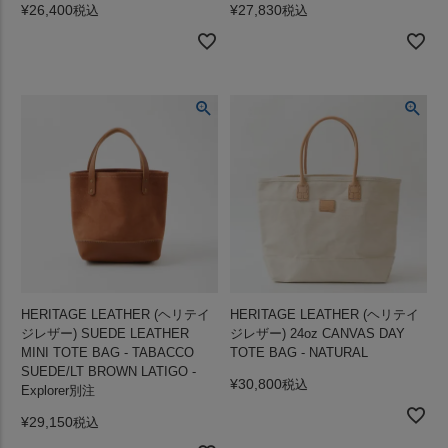
¥
26,400
¥
27,830
税込
税込
HERITAGE LEATHER (ヘリテイ
HERITAGE LEATHER (ヘリテイ
ジレザー) SUEDE LEATHER
ジレザー) 24oz CANVAS DAY
MINI TOTE BAG - TABACCO
TOTE BAG - NATURAL
SUEDE/LT BROWN LATIGO -
¥
30,800
税込
Explorer別注
¥
29,150
税込