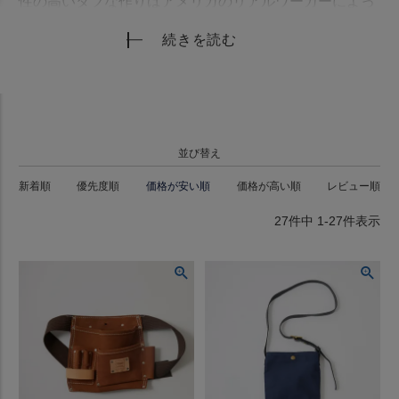
性の高いタフな作りはアメリカのリアルワーカーによっ
て実証されています。Made In USAのハンドメイド・プ
続きを読む
ロダクトを生産する数少ないファクトリーブランドが
HERITAGE LEATHER（ヘリテイジレザーです。
並び替え
新着順
優先度順
価格が安い順
価格が高い順
レビュー順
27
件中
1
-
27
件表示