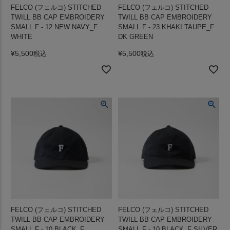
FELCO (フェルコ) STITCHED
FELCO (フェルコ) STITCHED
TWILL BB CAP EMBROIDERY
TWILL BB CAP EMBROIDERY
SMALL F - 12 NEW NAVY_F
SMALL F - 23 KHAKI TAUPE_F
WHITE
DK GREEN
¥
5,500
¥
5,500
税込
税込
FELCO (フェルコ) STITCHED
FELCO (フェルコ) STITCHED
TWILL BB CAP EMBROIDERY
TWILL BB CAP EMBROIDERY
SMALL F - 10 BLACK_F
SMALL F - 10 BLACK_F SILVER