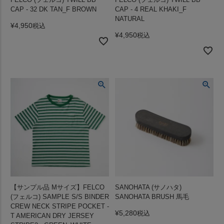
CAP - 32 DK TAN_F BROWN
CAP - 4 REAL KHAKI_F
NATURAL
¥
4,950
税込
¥
4,950
税込
【サンプル品 Mサイズ】FELCO
SANOHATA (サノハタ)
(フェルコ) SAMPLE S/S BINDER
SANOHATA BRUSH 馬毛
CREW NECK STRIPE POCKET -
¥
5,280
税込
T AMERICAN DRY JERSEY