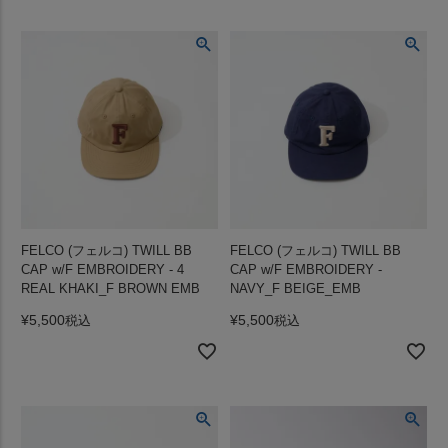
FELCO (フェルコ) TWILL BB
FELCO (フェルコ) TWILL BB
CAP w/F EMBROIDERY - 4
CAP w/F EMBROIDERY -
REAL KHAKI_F BROWN EMB
NAVY_F BEIGE_EMB
¥
5,500
¥
5,500
税込
税込