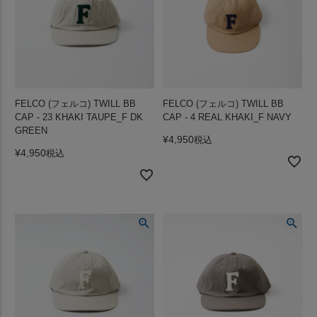
FELCO (フェルコ) TWILL BB
FELCO (フェルコ) TWILL BB
CAP - 23 KHAKI TAUPE_F DK
CAP - 4 REAL KHAKI_F NAVY
GREEN
¥
4,950
税込
¥
4,950
税込