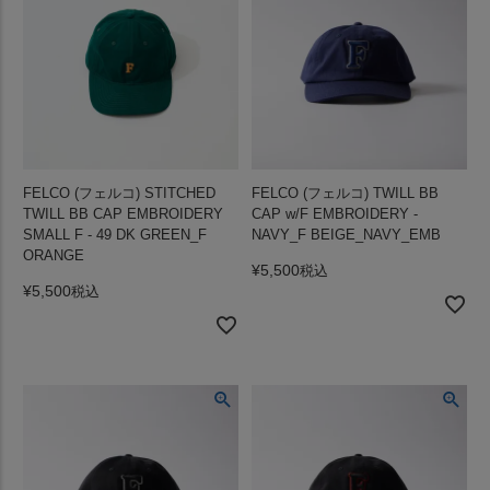
FELCO (フェルコ) STITCHED
FELCO (フェルコ) TWILL BB
TWILL BB CAP EMBROIDERY
CAP w/F EMBROIDERY -
SMALL F - 49 DK GREEN_F
NAVY_F BEIGE_NAVY_EMB
ORANGE
¥
5,500
税込
¥
5,500
税込