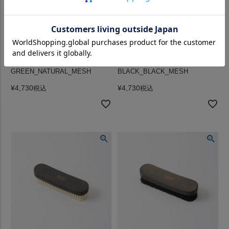
FELCO (フェルコ) PR TWILL
FELCO (フェルコ) PR TWILL
BACK MESH BB CAP
BACK MESH BB CAP
w/FELCO1922 WAPPEN -
w/FELCO1922 WAPPEN -
GREEN_NATURAL_MESH
BLACK_BLACK_MESH
¥
4,730
¥
4,730
税込
税込