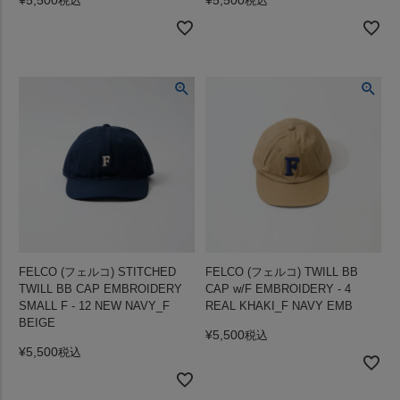
税込
税込
FELCO (フェルコ) STITCHED
FELCO (フェルコ) TWILL BB
TWILL BB CAP EMBROIDERY
CAP w/F EMBROIDERY - 4
SMALL F - 12 NEW NAVY_F
REAL KHAKI_F NAVY EMB
BEIGE
¥
5,500
税込
¥
5,500
税込