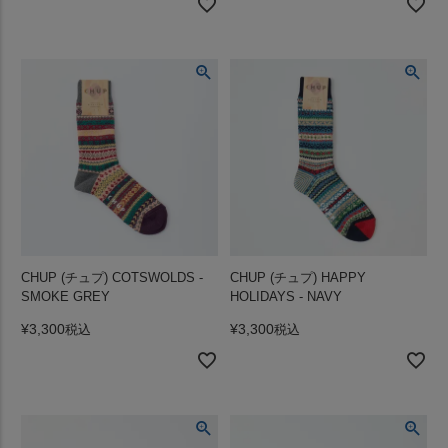
CHUP (チュプ) COTSWOLDS -
CHUP (チュプ) HAPPY
SMOKE GREY
HOLIDAYS - NAVY
¥
3,300
¥
3,300
税込
税込