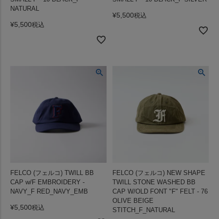
NATURAL
¥
5,500
税込
¥
5,500
税込
FELCO (フェルコ) TWILL BB
FELCO (フェルコ) NEW SHAPE
CAP w/F EMBROIDERY -
TWILL STONE WASHED BB
NAVY_F RED_NAVY_EMB
CAP W/OLD FONT "F" FELT - 76
OLIVE BEIGE
¥
5,500
税込
STITCH_F_NATURAL