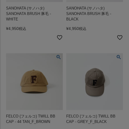
SANOHATA (サノハタ)
SANOHATA (サノハタ)
SANOHATA BRUSH 豚毛 -
SANOHATA BRUSH 豚毛 -
WHITE
BLACK
¥
4,950
¥
4,950
税込
税込
FELCO (フェルコ) TWILL BB
FELCO (フェルコ) TWILL BB
CAP - 44 TAN_F_BROWN
CAP - GREY_F_BLACK