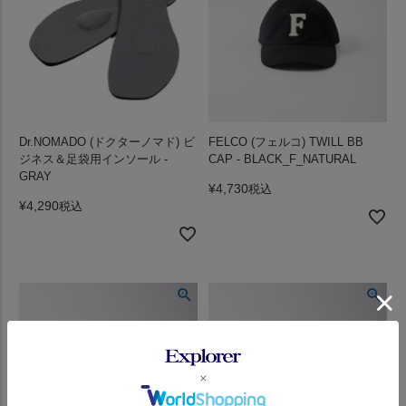
Dr.NOMADO (ドクターノマド) ビ
FELCO (フェルコ) TWILL BB
ジネス＆足袋用インソール -
CAP - BLACK_F_NATURAL
GRAY
¥
4,730
税込
¥
4,290
税込