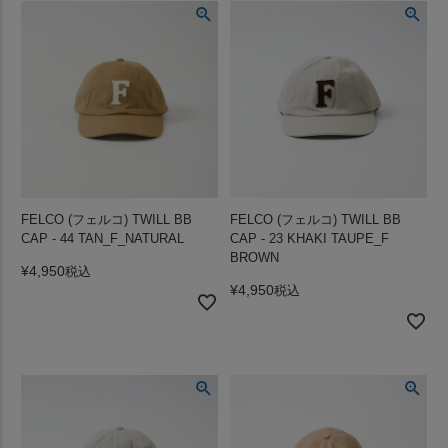
FELCO (フェルコ) TWILL BB
FELCO (フェルコ) TWILL BB
CAP - 44 TAN_F_NATURAL
CAP - 23 KHAKI TAUPE_F
BROWN
¥
4,950
税込
¥
4,950
税込