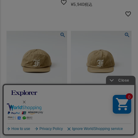
¥
5,940
税込
FELCO (フェルコ) NEW SHAPE
FELCO (フェルコ) NEW SHAPE
TWILL STONE WASHED BB
TWILL STONE WASHED BB
CAP W/OLD FONT "F" FELT -
CAP W/OLD FONT "F" FELT -
REAL KHAKI KHAKI
REAL KHAKI NATURAL
STITCH_F_NATURAL
STITCH_F_NATURAL
¥
5,940
¥
5,940
税込
税込