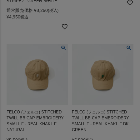
STRIPE2 - GREEN_WHITE
通常販売価格
¥
8,250
¥
4,950
税込
FELCO (フェルコ) STITCHED
FELCO (フェルコ) STITCHED
TWILL BB CAP EMBROIDERY
TWILL BB CAP EMBROIDERY
SMALL F - REAL KHAKI_F
SMALL F - REAL KHAKI_F DK
NATURAL
GREEN
¥
5,500
¥
5,500