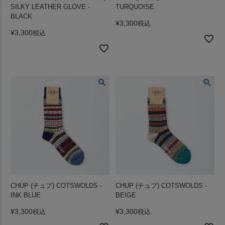
SILKY LEATHER GLOVE -
TURQUOISE
BLACK
¥
3,300
税込
¥
3,300
税込
CHUP (チュプ) COTSWOLDS -
CHUP (チュプ) COTSWOLDS -
INK BLUE
BEIGE
¥
3,300
¥
3,300
税込
税込