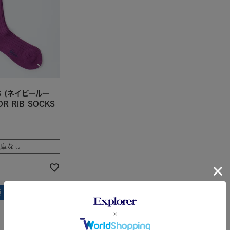
S (ネイビールー
OR RIB SOCKS
在庫なし
順
レビュー順