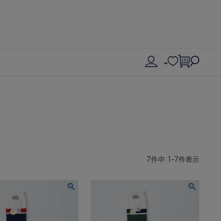
7
件中
1
-
7
件表示