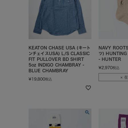
KEATON CHASE USA (キート
NAVY ROOT
ンチェイスUSA) L/S CLASSIC
ツ) HUNTING 
FIT PULLOVER BD SHIRT
- HUNTER
5oz INDIGO CHAMBRAY -
¥
2,970
税込
BLUE CHAMBRAY
× 
¥
19,800
税込