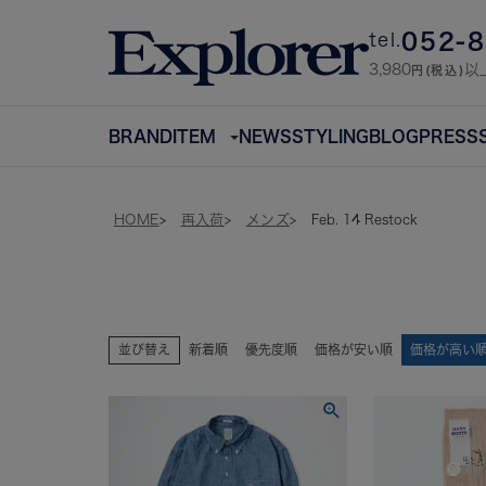
052-
tel.
3,980
以
円(税込)
BRAND
ITEM
NEWS
STYLING
BLOG
PRESS
HOME
再入荷
メンズ
Feb. 14 Restock
並び替え
新着順
優先度順
価格が安い順
価格が高い