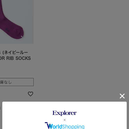
S (ネイビールー
OR RIB SOCKS
在庫なし
順
レビュー順