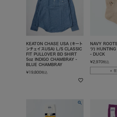
KEATON CHASE USA (キート
NAVY ROOT
ンチェイスUSA) L/S CLASSIC
ツ) HUNTING 
FIT PULLOVER BD SHIRT
- DUCK
5oz INDIGO CHAMBRAY -
¥
2,970
税込
BLUE CHAMBRAY
× 
¥
19,800
税込