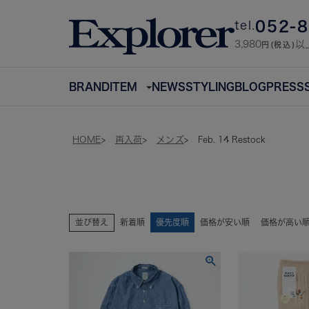
052-
tel.
3,980
以
円(税込)
BRAND
ITEM
NEWS
STYLING
BLOG
PRESS
HOME
再入荷
メンズ
Feb. 14 Restock
並び替え
新着順
優先度順
価格が安い順
価格が高い