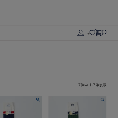
7
件中
1
-
7
件表示