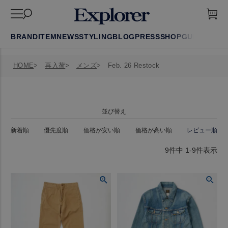
BRAND
ITEM
NEWS
STYLING
BLOG
PRESS
SHOP
GUIDE
FAQ
HOME
再入荷
メンズ
Feb. 26 Restock
並び替え
新着順
優先度順
価格が安い順
価格が高い順
レビュー順
9
件中
1
-
9
件表示