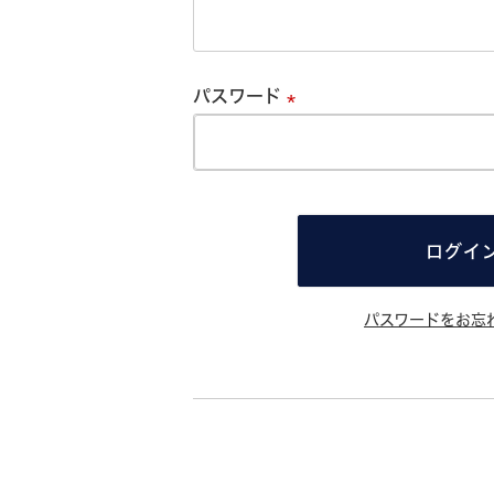
必
須
パスワード
必
須
ログイ
パスワードをお忘