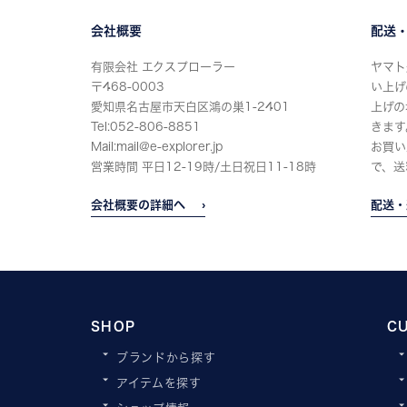
会社概要
配送
有限会社 エクスプローラー
ヤマト
〒468-0003
い上げ
愛知県名古屋市天白区鴻の巣1-2401
上げの
Tel:052-806-8851
きます
Mail:mail@e-explorer.jp
お買い
営業時間 平日12-19時/土日祝日11-18時
で、送
会社概要の詳細へ
配送・
SHOP
C
ブランドから探す
アイテムを探す