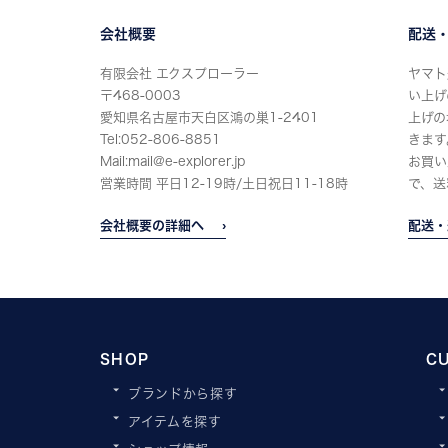
会社概要
配送
有限会社 エクスプローラー
ヤマト
〒468-0003
い上げ
愛知県名古屋市天白区鴻の巣1-2401
上げの
Tel:052-806-8851
きます
Mail:mail@e-explorer.jp
お買い
営業時間 平日12-19時/土日祝日11-18時
で、送
会社概要の詳細へ
配送・
SHOP
C
ブランドから探す
アイテムを探す