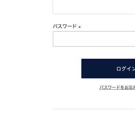
必
須
パスワード
必
須
ログイ
パスワードをお忘