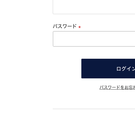
必
須
パスワード
必
須
ログイ
パスワードをお忘