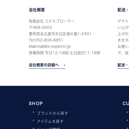
会社概要
配送
有限会社 エクスプローラー
ヤマト
〒468-0003
い上げ
愛知県名古屋市天白区鴻の巣1-2401
上げの
Tel:052-806-8851
きます
Mail:mail@e-explorer.jp
お買い
営業時間 平日12-19時/土日祝日11-18時
で、送
会社概要の詳細へ
配送・
SHOP
C
ブランドから探す
アイテムを探す