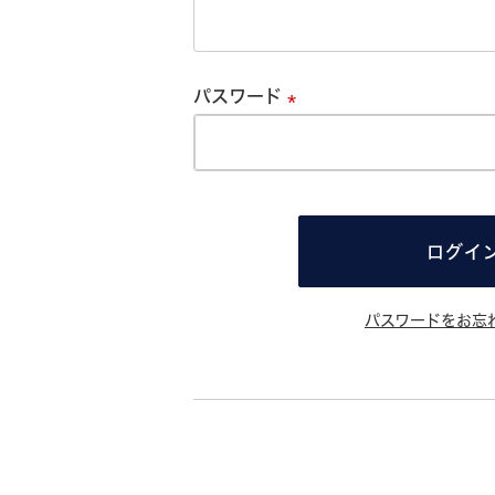
必
須
パスワード
必
須
ログイ
パスワードをお忘