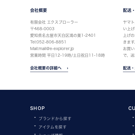
会社概要
配送
有限会社 エクスプローラー
ヤマト
〒468-0003
い上げ
愛知県名古屋市天白区鴻の巣1-2401
上げの
Tel:052-806-8851
きます
Mail:mail@e-explorer.jp
お買い
営業時間 平日12-19時/土日祝日11-18時
で、送
会社概要の詳細へ
配送・
SHOP
C
ブランドから探す
アイテムを探す