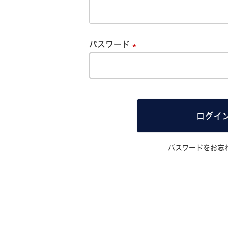
必
須
パスワード
必
須
ログイ
パスワードをお忘