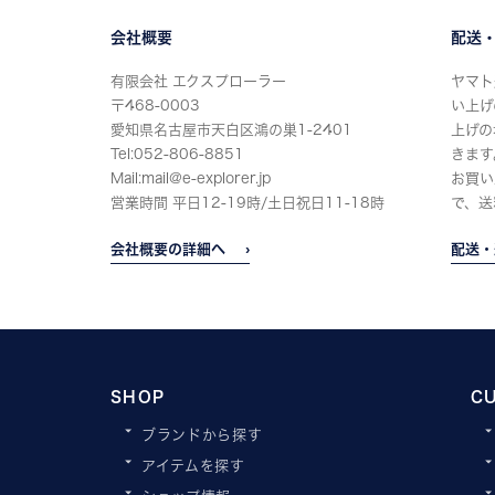
会社概要
配送
有限会社 エクスプローラー
ヤマト
〒468-0003
い上げ
愛知県名古屋市天白区鴻の巣1-2401
上げの
Tel:052-806-8851
きます
Mail:mail@e-explorer.jp
お買い
営業時間 平日12-19時/土日祝日11-18時
で、送
会社概要の詳細へ
配送・
SHOP
C
ブランドから探す
アイテムを探す