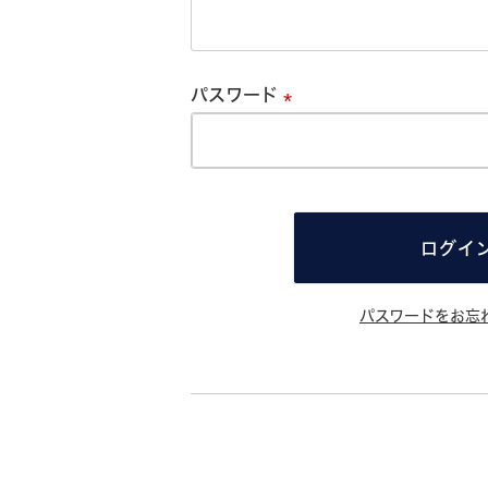
必
須
パスワード
必
須
ログイ
パスワードをお忘