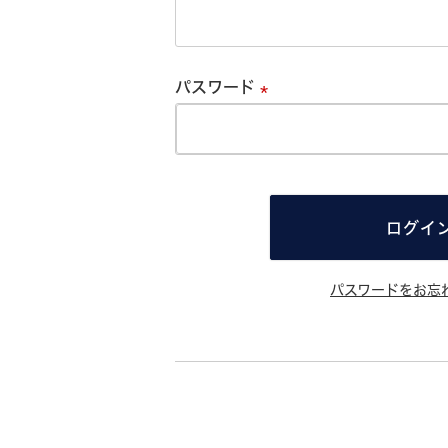
必
須
パスワード
必
須
ログイ
パスワードをお忘