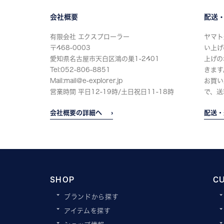
会社概要
配送
有限会社 エクスプローラー
ヤマト
〒468-0003
い上げ
愛知県名古屋市天白区鴻の巣1-2401
上げの
Tel:052-806-8851
きます
Mail:mail@e-explorer.jp
お買い
営業時間 平日12-19時/土日祝日11-18時
で、送
会社概要の詳細へ
配送・
SHOP
C
ブランドから探す
アイテムを探す