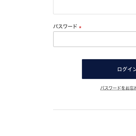
必
須
パスワード
必
須
ログイ
パスワードをお忘