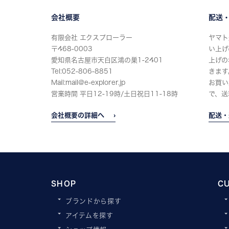
会社概要
配送
有限会社 エクスプローラー
ヤマト
〒468-0003
い上げ
愛知県名古屋市天白区鴻の巣1-2401
上げの
Tel:052-806-8851
きます
Mail:mail@e-explorer.jp
お買い
営業時間 平日12-19時/土日祝日11-18時
で、送
会社概要の詳細へ
配送・
SHOP
C
ブランドから探す
アイテムを探す