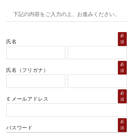
下記の内容をご入力の上、お進みください。
必
氏名
須
必
氏名（フリガナ）
須
必
Ｅメールアドレス
須
必
パスワード
須