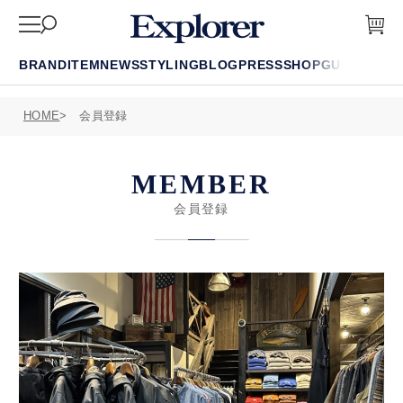
BRAND
ITEM
NEWS
STYLING
BLOG
PRESS
SHOP
GUIDE
FAQ
HOME
会員登録
MEMBER
会員登録