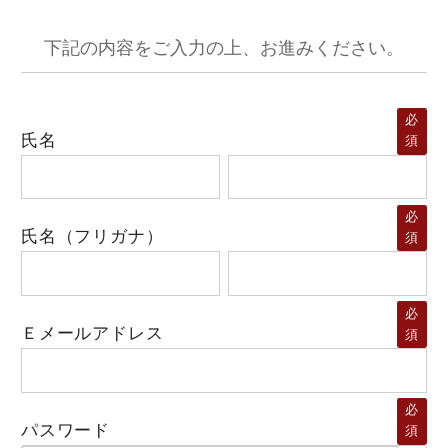
下記の内容をご入力の上、お進みください。
必
氏名
須
必
氏名（フリガナ）
須
必
Ｅメールアドレス
須
必
パスワード
須