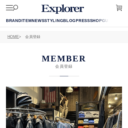
BRAND
ITEM
NEWS
STYLING
BLOG
PRESS
SHOP
GUIDE
FAQ
HOME
会員登録
MEMBER
会員登録