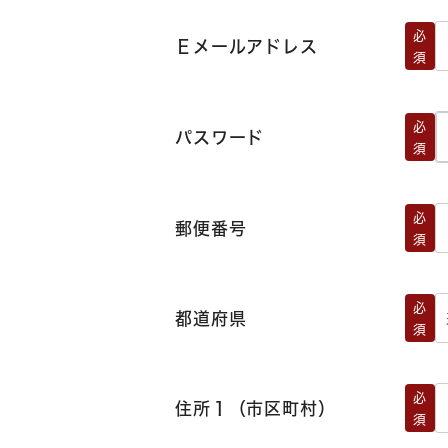
必
Ｅメールアドレス
須
必
パスワード
須
必
郵便番号
須
必
都道府県
須
必
住所１（市区町村）
須