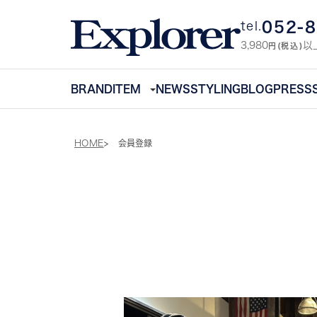
052-
tel.
3,980
以
円(税込)
BRAND
ITEM
NEWS
STYLING
BLOG
PRESS
HOME
会員登録