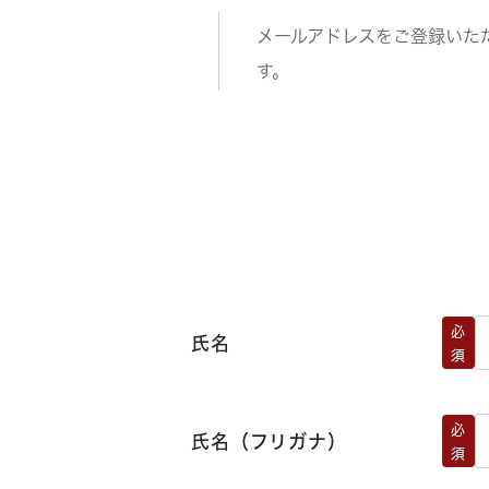
メールアドレスをご登録いた
す。
必
氏名
須
必
氏名（フリガナ）
須