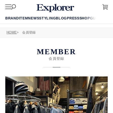
BRAND
ITEM
NEWS
STYLING
BLOG
PRESS
SHOP
GUIDE
FAQ
HOME
会員登録
MEMBER
会員登録