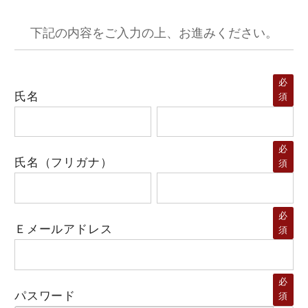
下記の内容をご入力の上、お進みください。
必
氏名
須
必
氏名（フリガナ）
須
必
Ｅメールアドレス
須
必
パスワード
須