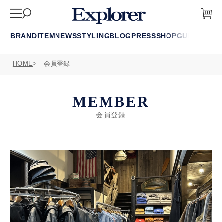
BRAND
ITEM
NEWS
STYLING
BLOG
PRESS
SHOP
GUIDE
FAQ
HOME
会員登録
MEMBER
会員登録