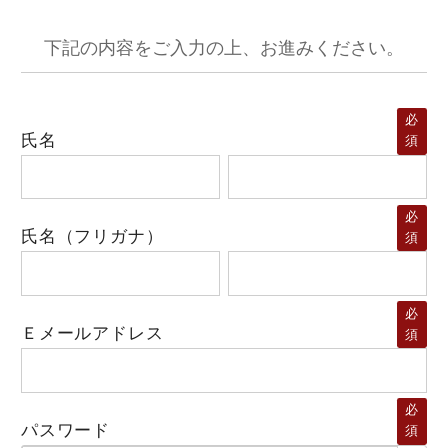
下記の内容をご入力の上、お進みください。
必
氏名
須
必
氏名（フリガナ）
須
必
Ｅメールアドレス
須
必
パスワード
須