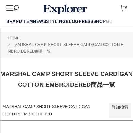
在庫なし商品を表示しない
商品番号/JANコード
BRAND
ITEM
NEWS
STYLING
BLOG
PRESS
SHOP
GUIDE
FAQ
HOME
並び順
MARSHAL CAMP SHORT SLEEVE CARDIGAN COTTON E
新着順
MBROIDERED商品一覧
登録順
価格が安い順
価格が高い順
MARSHAL CAMP SHORT SLEEVE CARDIGAN
優先度順
COTTON EMBROIDERED商品一覧
レビュー順
検索
MARSHAL CAMP SHORT SLEEVE CARDIGAN
詳細検索
COTTON EMBROIDERED