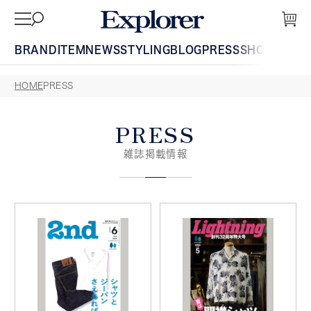
BRAND
ITEM
NEWS
STYLING
BLOG
PRESS
SHOP
GUIDE
HOME
PRESS
PRESS
雑誌掲載情報