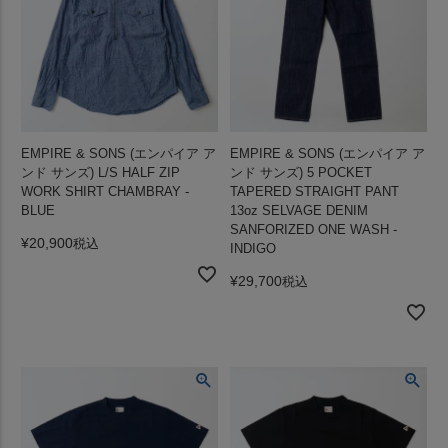
EMPIRE & SONS (エンパイア ア
EMPIRE & SONS (エンパイア ア
ンド サンズ) L/S HALF ZIP
ンド サンズ) 5 POCKET
WORK SHIRT CHAMBRAY -
TAPERED STRAIGHT PANT
BLUE
13oz SELVAGE DENIM
SANFORIZED ONE WASH -
¥
20,900
税込
INDIGO
¥
29,700
税込