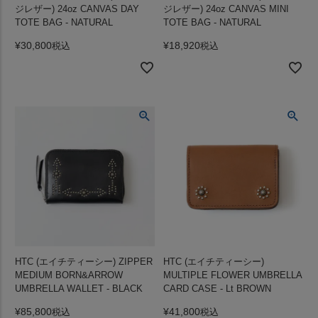
ジレザー) 24oz CANVAS DAY
ジレザー) 24oz CANVAS MINI
TOTE BAG - NATURAL
TOTE BAG - NATURAL
¥
30,800
¥
18,920
税込
税込
HTC (エイチティーシー) ZIPPER
HTC (エイチティーシー)
MEDIUM BORN&ARROW
MULTIPLE FLOWER UMBRELLA
UMBRELLA WALLET - BLACK
CARD CASE - Lt BROWN
¥
85,800
¥
41,800
税込
税込