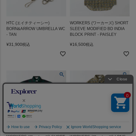
HTC (エイチティーシー)
WORKERS (ワーカーズ) SHORT
BORN&ARROW UMBRELLA WC
SLEEVE MODIFIED BD INDIA
- TAN
BLOCK PRINT - PAISLEY
¥
31,900
¥
16,500
税込
税込