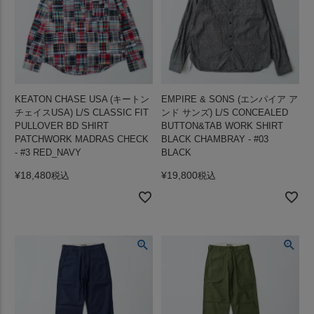
KEATON CHASE USA (キートン
EMPIRE & SONS (エンパイア ア
チェイスUSA) L/S CLASSIC FIT
ンド サンズ) L/S CONCEALED
PULLOVER BD SHIRT
BUTTON&TAB WORK SHIRT
PATCHWORK MADRAS CHECK
BLACK CHAMBRAY - #03
- #3 RED_NAVY
BLACK
¥
18,480
¥
19,800
税込
税込