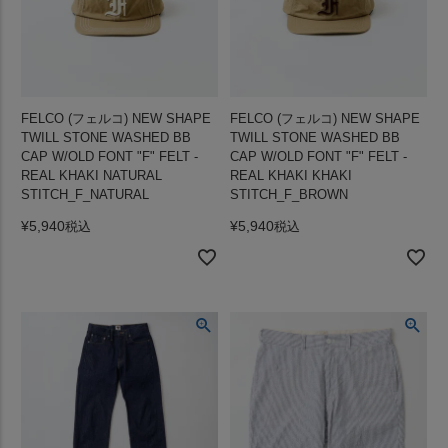
FELCO (フェルコ) NEW SHAPE
FELCO (フェルコ) NEW SHAPE
TWILL STONE WASHED BB
TWILL STONE WASHED BB
CAP W/OLD FONT "F" FELT -
CAP W/OLD FONT "F" FELT -
REAL KHAKI NATURAL
REAL KHAKI KHAKI
STITCH_F_NATURAL
STITCH_F_BROWN
¥
5,940
¥
5,940
税込
税込