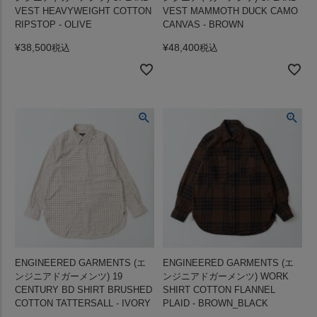
VEST HEAVYWEIGHT COTTON
VEST MAMMOTH DUCK CAMO
RIPSTOP - OLIVE
CANVAS - BROWN
¥
38,500
¥
48,400
税込
税込
ENGINEERED GARMENTS (エ
ENGINEERED GARMENTS (エ
ンジニアドガーメンツ) 19
ンジニアドガーメンツ) WORK
CENTURY BD SHIRT BRUSHED
SHIRT COTTON FLANNEL
COTTON TATTERSALL - IVORY
PLAID - BROWN_BLACK