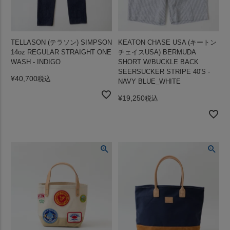
TELLASON (テラソン) SIMPSON
KEATON CHASE USA (キートン
14oz REGULAR STRAIGHT ONE
チェイスUSA) BERMUDA
WASH - INDIGO
SHORT W/BUCKLE BACK
SEERSUCKER STRIPE 40'S -
¥
40,700
税込
NAVY BLUE_WHITE
¥
19,250
税込