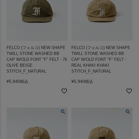
FELCO (フェルコ) NEW SHAPE
FELCO (フェルコ) NEW SHAPE
TWILL STONE WASHED BB
TWILL STONE WASHED BB
CAP W/OLD FONT "F" FELT - 76
CAP W/OLD FONT "F" FELT -
OLIVE BEIGE
REAL KHAKI KHAKI
STITCH_F_NATURAL
STITCH_F_NATURAL
¥
5,940
¥
5,940
税込
税込