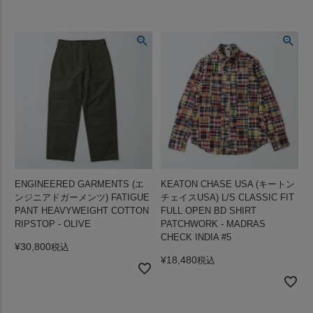
ENGINEERED GARMENTS (エ
KEATON CHASE USA (キートン
ンジニアドガーメンツ) FATIGUE
チェイスUSA) L/S CLASSIC FIT
PANT HEAVYWEIGHT COTTON
FULL OPEN BD SHIRT
RIPSTOP - OLIVE
PATCHWORK - MADRAS
CHECK INDIA #5
¥
30,800
税込
¥
18,480
税込