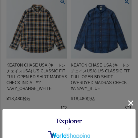
KEATON CHASE USA (キートン
KEATON CHASE USA (キートン
チェイスUSA) L/S CLASSIC FIT
チェイスUSA) L/S CLASSIC FIT
FULL OPEN BD SHIRT MADRAS
FULL OPEN BD SHIRT
CHECK INDIA - #11
OVERDYED MADRAS CHECK -
NAVY_ORANGE_WHITE
#A NAVY_BLUE
¥
18,480
¥
18,480
税込
税込