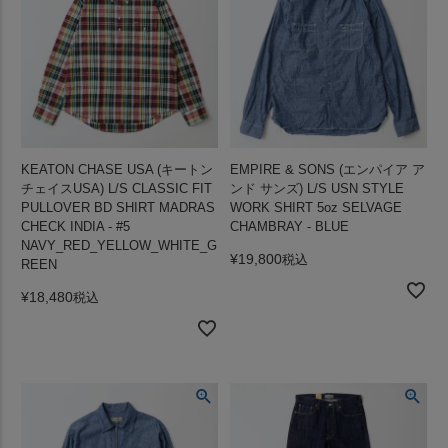
KEATON CHASE USA (キートン
EMPIRE & SONS (エンパイア ア
チェイスUSA) L/S CLASSIC FIT
ンド サンズ) L/S USN STYLE
PULLOVER BD SHIRT MADRAS
WORK SHIRT 5oz SELVAGE
CHECK INDIA - #5
CHAMBRAY - BLUE
NAVY_RED_YELLOW_WHITE_G
¥
19,800
税込
REEN
¥
18,480
税込