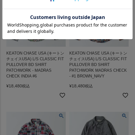
KEATON CHASE USA (キートン
KEATON CHASE USA (キートン
チェイスUSA) L/S CLASSIC FIT
チェイスUSA) L/S CLASSIC FIT
PULLOVER BD SHIRT
PULLOVER BD SHIRT
PATCHWORK - MADRAS
PATCHWORK MADRAS CHECK
CHECK INDIA #6
- #1 BROWN_NAVY
¥
18,480
¥
18,480
税込
税込