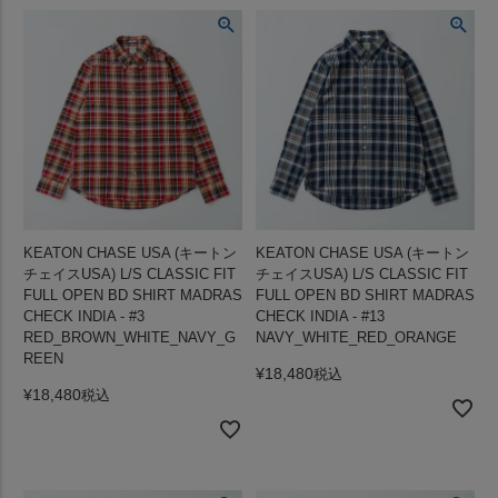
KEATON CHASE USA (キートン
KEATON CHASE USA (キートン
チェイスUSA) L/S CLASSIC FIT
チェイスUSA) L/S CLASSIC FIT
FULL OPEN BD SHIRT MADRAS
FULL OPEN BD SHIRT MADRAS
CHECK INDIA - #3
CHECK INDIA - #13
RED_BROWN_WHITE_NAVY_G
NAVY_WHITE_RED_ORANGE
REEN
¥
18,480
税込
¥
18,480
税込