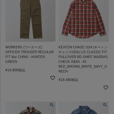
WORKERS (ワーカーズ)
KEATON CHASE USA (キートン
OFFICER TROUSER REGULAR
チェイスUSA) L/S CLASSIC FIT
FIT 8oz CHINO - HUNTER
PULLOVER BD SHIRT MADRAS
GREEN
CHECK INDIA - #3
RED_BROWN_WHITE_NAVY_G
¥
19,800
税込
REEN
¥
18,480
税込