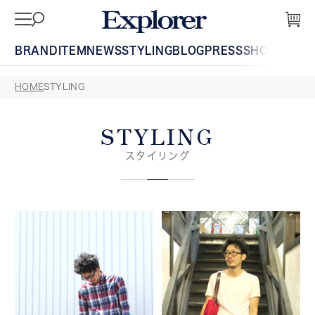
BRAND
ITEM
NEWS
STYLING
BLOG
PRESS
SHOP
GUIDE
HOME
STYLING
STYLING
スタイリング