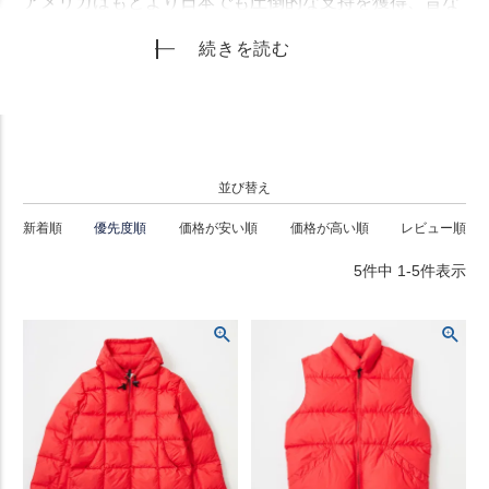
アメリカはもとより日本でも圧倒的な支持を獲得、昔な
がらの アメリカンアウトドアカジュアルには欠かせない
続きを読む
老舗ブランド。
並び替え
新着順
優先度順
価格が安い順
価格が高い順
レビュー順
5
件中
1
-
5
件表示