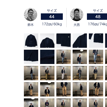
サイズ
サイズ
44
48
172㎝/60kg
176㎝/74k
鈴木
大西