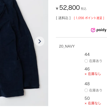
52,800
¥
税込
送料込
[
1,056
ポイント進呈 ]
20_NAVY
44
46
× 在庫なし
48
50
× 在庫なし