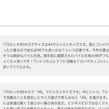
172センチ60キロでサイズは44でジャストサイズです。割とコン
ったり着るのであれば46でも良いかな？という印象です。今年の夏
そうな絶妙なパイル生地。数年前に展開されたパイル生地の4Bダブ
ゃくちゃ良いです！Tシャツの上にラフに羽織るぐらいでカッコいい
良いアイテムかも。
170センチ68キロで「46」でジャストサイズです。中にシャツ、T
で羽織ることを想定したサイズ選びで考えるなら「48」を選びます
には快適な軽くて柔らかい着心地の良さ。ビジネスだけではなくアメ
入れ易いダブル仕様のジャケット。着丈は短めの設定なので、パンツ