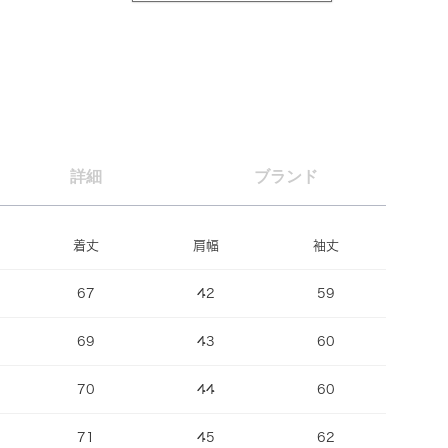
詳細
ブランド
着丈
肩幅
袖丈
67
42
59
69
43
60
70
44
60
71
45
62