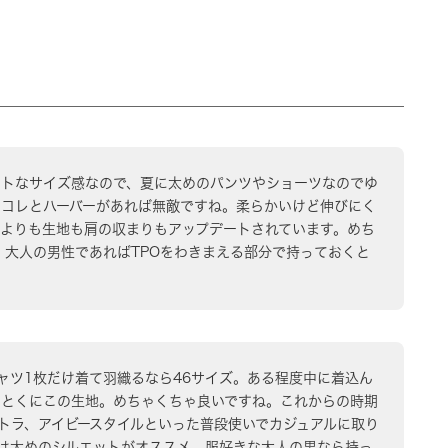
パクトなサイズ感なので、夏に太めのパンツやショーツなのでゆ
はコレとハーバーがあれば無敵ですね。柔らかいけど伸びにく
ルよりも生地も肩の収まりもアップデートされています。めち
。大人の男性であればTPOをわきまえる部分で持っておくと
シャツ1枚だけ着て羽織るなら46サイズ。ある程度中に着込ん
。とくにこの生地。めちゃくちゃ良いですね。これからの時期
トラ、アイビースタイルといった普段使いでカジュアルに取り
は太めのシルエットがオススメ。服好きな大人の男なら持っ