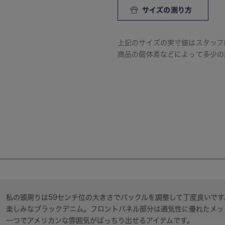
サイズの測り方
上記のサイズの実寸値はスタッフ
商品の個体差などによって多少の
私の頭周りは59センチ位の大きさでバックルを調整して丁度良いで
楽しみなブラックデニム。フロントパネル部分は通気性に優れたメッ
一つでアメリカンな雰囲気がばっちり出せるアイテムです。