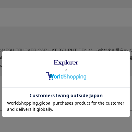
)のMESH TRUCKER CAP HAT 3X1 RHT DENIM。6枚パ
ouble RLボールキャップにインスパイアされたロゴパッチのカスタム
によりサイズの調節が可能。