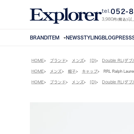
052-
tel.
3,980
以
円(税込)
BRAND
ITEM
NEWS
STYLING
BLOG
PRESS
HOME
ブランド
メンズ
[D]
Double RL(ダ
HOME
メンズ
帽子
キャップ
RRL Ralph La
HOME
ブランド
メンズ
[D]
Double RL(ダ