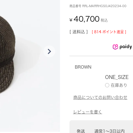
商品番号
RRL-MARRHGS0J420234-00
40,700
¥
税込
送料込
[
814
ポイント進呈 ]
BROWN
ONE_SIZE
発送
通常1〜3日以内