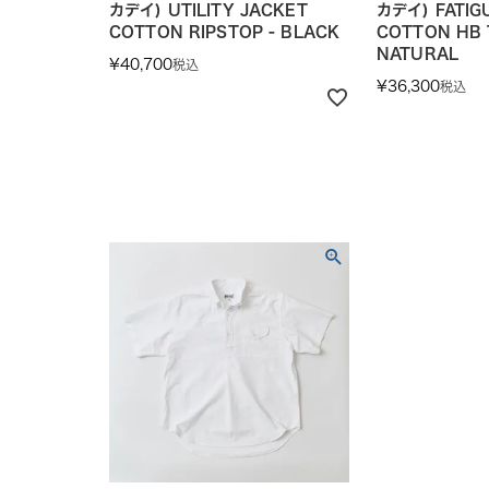
カデイ) UTILITY JACKET
カデイ) FATIG
COTTON RIPSTOP - BLACK
COTTON HB 
NATURAL
¥
40,700
税込
¥
36,300
税込