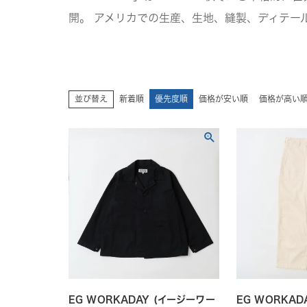
開。 アメリカでの生産、生地、縫製、ディテー
並び替え
新着順
優先度順
価格が安い順
価格が高い
EG WORKADAY (イージーワー
EG WORKAD