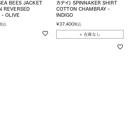
EA BEES JACKET
カデイ) SPINNAKER SHIRT
N REVERSED
COTTON CHAMBRAY -
 - OLIVE
INDIGO
¥
37,400
税込
税込
× 在庫なし