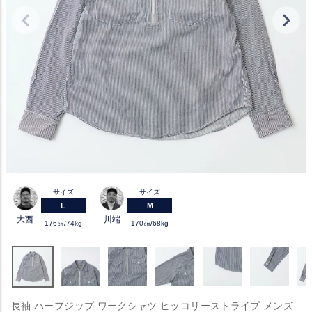
サイズ
サイズ
L
M
大西
川端
176㎝/74kg
170㎝/68kg
長袖 ハーフジップ ワークシャツ ヒッコリーストライプ メンズ