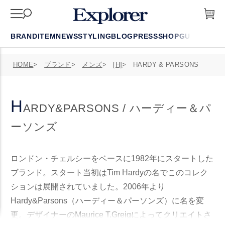
BRAND
ITEM
NEWS
STYLING
BLOG
PRESS
SHOP
GUIDE
FAQ
HOME
ブランド
メンズ
[H]
HARDY & PARSONS
H
ARDY&PARSONS / ハーディー＆パ
ーソンズ
ロンドン・チェルシーをベースに1982年にスタートした
ブランド。スタート当初はTim Hardyの名でこのコレク
ションは展開されていました。2006年より
Hardy&Parsons（ハーディー＆パーソンズ）に名を変
更。デザイナーのMaurice T.Greigによってクリエイトさ