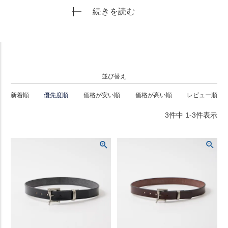
れる彼らのベルトコレクションは全て乗馬に用いられる
続きを読む
上質なブライドルレザーを使用しています。生産は全て
ハンドメイドで、革のカット、ステッチ、エッジの仕上
げなどに至る全ての工程を手作業で行い、1本1本を丁寧
に仕上げています。
並び替え
新着順
優先度順
価格が安い順
価格が高い順
レビュー順
3
件中
1
-
3
件表示