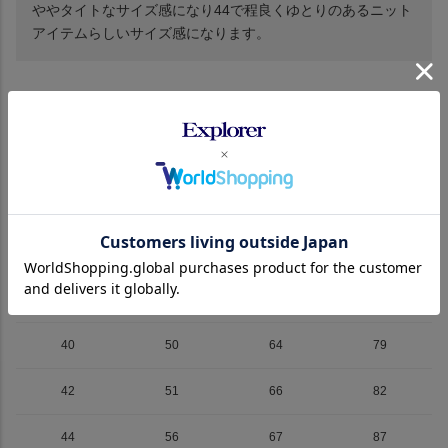
ややタイトなサイズ感になり44で程良くゆとりのあるニット
アイテムらしいサイズ感になります。
サイズ
詳細
ブランド
サイズ
身幅
着丈
裄丈
36
46
60
75
38
48
61.5
77
40
50
64
79
42
51
66
82
44
56
67
87