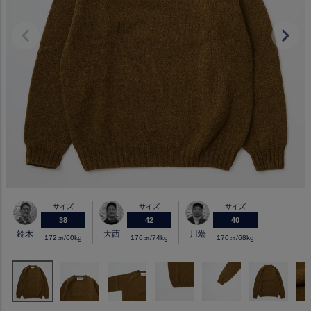
サイズ
サイズ
サイズ
38
42
40
鈴木
大西
川端
172㎝/60kg
176㎝/74kg
170㎝/68kg