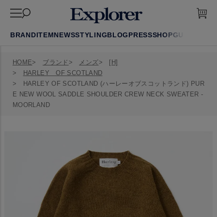
BRAND
ITEM
NEWS
STYLING
BLOG
PRESS
SHOP
GUIDE
FAQ
HOME
ブランド
メンズ
[H]
HARLEY OF SCOTLAND
HARLEY OF SCOTLAND (ハーレーオブスコットランド) PUR
E NEW WOOL SADDLE SHOULDER CREW NECK SWEATER -
MOORLAND