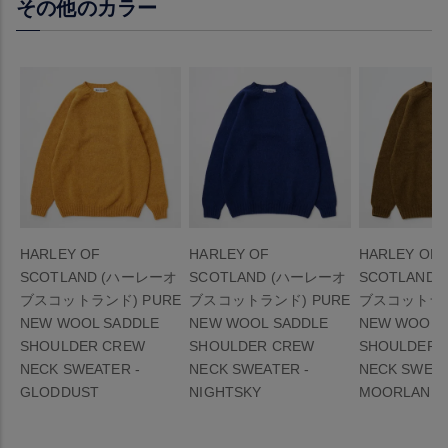
その他のカラー
HARLEY OF
HARLEY OF
HARLEY OF
SCOTLAND (ハーレーオ
SCOTLAND (ハーレーオ
SCOTLAND
ブスコットランド) PURE
ブスコットランド) PURE
ブスコットラン
NEW WOOL SADDLE
NEW WOOL SADDLE
NEW WOOL 
SHOULDER CREW
SHOULDER CREW
SHOULDER 
NECK SWEATER -
NECK SWEATER -
NECK SWEAT
GLODDUST
NIGHTSKY
MOORLAND