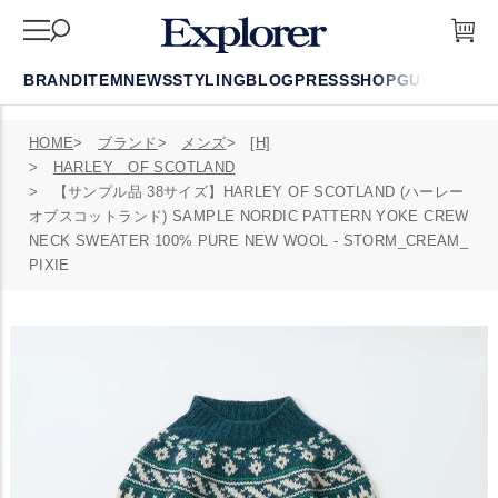
BRAND
ITEM
NEWS
STYLING
BLOG
PRESS
SHOP
GUIDE
FAQ
HOME
ブランド
メンズ
[H]
HARLEY OF SCOTLAND
【サンプル品 38サイズ】HARLEY OF SCOTLAND (ハーレー
オブスコットランド) SAMPLE NORDIC PATTERN YOKE CREW
NECK SWEATER 100% PURE NEW WOOL - STORM_CREAM_
PIXIE