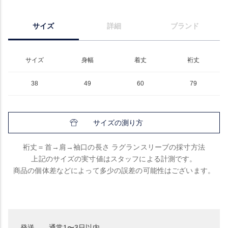
サイズ
詳細
ブランド
サイズ
身幅
着丈
裄丈
38
49
60
79
サイズの測り方
裄丈＝首→肩→袖口の長さ ラグランスリーブの採寸方法
上記のサイズの実寸値はスタッフによる計測です。
商品の個体差などによって多少の誤差の可能性はございます。
発送
通常1〜3日以内