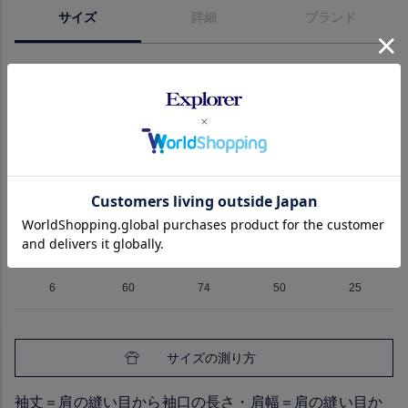
サイズ
詳細
ブランド
サイズ
身幅
着丈
肩幅
袖丈
2
50.5
68
43.5
21
3
52
70
44.5
23
4
54.5
70
47
22.5
5
58.5
71
48.5
24.5
6
60
74
50
25
サイズの測り方
袖丈＝肩の縫い目から袖口の長さ・肩幅＝肩の縫い目か