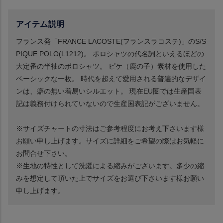
アイテム説明
フランス発「FRANCE LACOSTE(フランスラコステ)」のS/S
PIQUE POLO(L1212)。 ポロシャツの代名詞といえるほどの
大定番の半袖のポロシャツ。 ピケ（鹿の子）素材を使用した
ベーシックな一枚。 時代を超えて愛用される普遍的なデザイ
ンは、癖の無い着易いシルエット。 現在EU圏では生産国表
記は義務付けられていないので生産国表記がございません。
※サイズチャートの寸法はご参考程度にお考え下さいます様
お願い申し上げます。サイズに詳細をご希望の際はお気軽に
お問合せ下さい。
※生地の特性として洗濯による縮みがございます。多少の縮
みを想定して頂いた上でサイズをお選び下さいます様お願い
申し上げます。