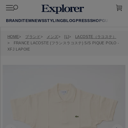
BRAND
ITEM
NEWS
STYLING
BLOG
PRESS
SHOP
GUIDE
FAQ
HOME
ブランド
メンズ
[L]
LACOSTE（ラコステ）
FRANCE LACOSTE (フランスラコステ) S/S PIQUE POLO -
XFJ LAPOIE