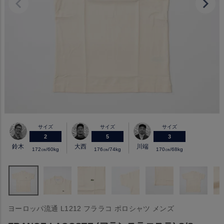
サイズ
サイズ
サイズ
2
5
3
鈴木
大西
川端
172㎝/60kg
176㎝/74kg
170㎝/68kg
ヨーロッパ流通 L1212 フララコ ポロシャツ メンズ