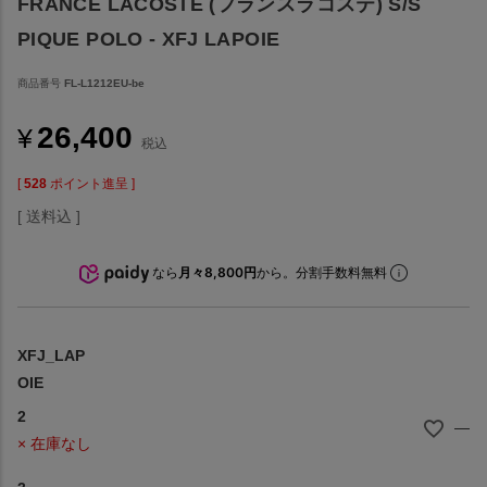
FRANCE LACOSTE (フランスラコステ) S/S
PIQUE POLO - XFJ LAPOIE
商品番号
FL-L1212EU-be
26,400
¥
税込
[
528
ポイント進呈 ]
送料込
なら
月々8,800円
から。分割手数料無料
XFJ_LAP
OIE
2
—
× 在庫なし