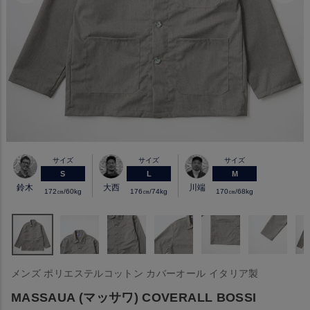
サイズ
サイズ
サイズ
S
L
M
鈴木
大西
川端
172㎝/60kg
176㎝/74kg
170㎝/68kg
メンズ ポリエステルコットン カバーオール イタリア製
MASSAUA (マッサワ) COVERALL BOSSI