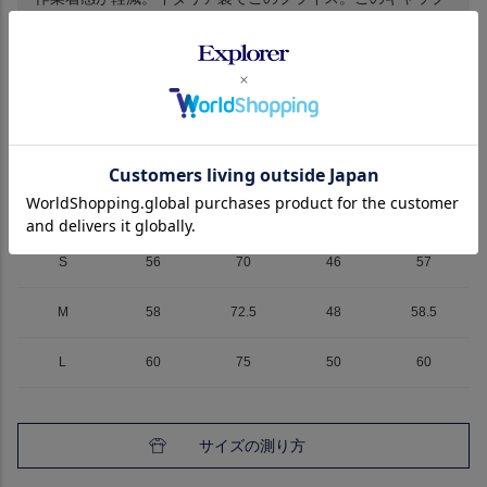
が堪らなく好きですね。
サイズ
詳細
ブランド
サイズ
身幅
着丈
肩幅
袖丈
S
56
70
46
57
M
58
72.5
48
58.5
L
60
75
50
60
サイズの測り方