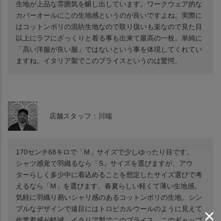
生地が上品な雰囲気を醸し出しています。ワークウェア的な
カバーオールにこの生地感というのが良いですよね。実際に
はコットンポリの混紡生地なので取り扱いも楽なので見た目
以上にラフにざっくりと着る事も出来て最高の一枚。単純に
「高い洋服が良い服」ではないという事を体現してくれてい
ますね。イタリア製でこのプライスというのは驚愕。
店舗スタッフ：川端
170センチ68キロで「M」サイズで少しゆったり目です。
シャツ感覚で羽織るなら「S」サイズを選びますが、アウ
ターらしく多少中に着込めることを想定したサイズ選びで考
えるなら「M」を選びます。春夏らしい軽くて薄い生地感。
気軽に羽織り易いシャリ感のあるコットンポリの生地。シン
プルなデザインで遠目にはトロピカルウールのように見えて
作業着感が軽減。イタリア製でこのプライス。このギャップ