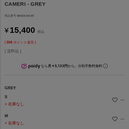
CAMERI - GREY
商品番号
MASS-04-00
15,400
¥
税込
[
308
ポイント進呈 ]
送料込
なら
月々5,133円
から。分割手数料無料
GREY
S
—
× 在庫なし
M
—
× 在庫なし