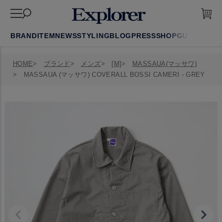
BRAND
ITEM
NEWS
STYLING
BLOG
PRESS
SHOP
GUIDE
FAQ
HOME
ブランド
メンズ
[M]
MASSAUA(マッサワ)
MASSAUA (マッサワ) COVERALL BOSSI CAMERI - GREY