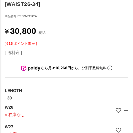
[WAIST26-34]
商品番号
RESO-711OW
30,800
¥
税込
[
616
ポイント進呈 ]
送料込
なら
月々10,266円
から。分割手数料無料
LENGTH
_30
W26
—
× 在庫なし
W27
—