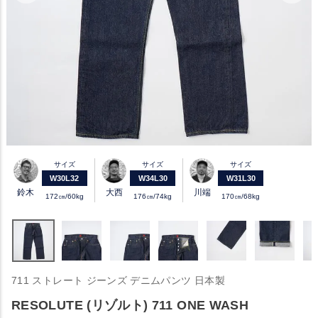
サイズ
サイズ
サイズ
W30L32
W34L30
W31L30
鈴木
大西
川端
172㎝/60kg
176㎝/74kg
170㎝/68kg
711 ストレート ジーンズ デニムパンツ 日本製
RESOLUTE (リゾルト) 711 ONE WASH