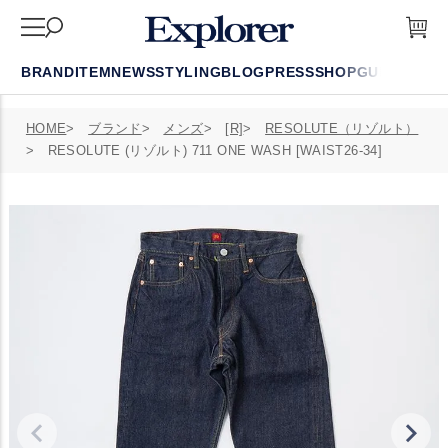
BRAND
ITEM
NEWS
STYLING
BLOG
PRESS
SHOP
GUIDE
FAQ
HOME
ブランド
メンズ
[R]
RESOLUTE（リゾルト）
RESOLUTE (リゾルト) 711 ONE WASH [WAIST26-34]