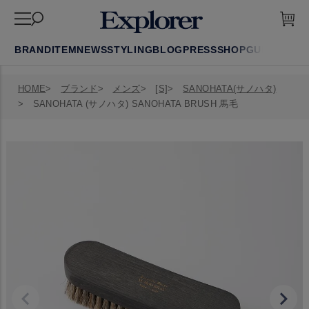
BRAND
ITEM
NEWS
STYLING
BLOG
PRESS
SHOP
GUIDE
FAQ
HOME
ブランド
メンズ
[S]
SANOHATA(サノハタ)
SANOHATA (サノハタ) SANOHATA BRUSH 馬毛