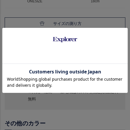
ONESIZE
18cm
サイズの測り方
商品の個体差などによって多少の誤差の可能性はございます。
発送
通常1〜3日以内
送料
お買い上げ合計3,980円(税込)以上で無料。
3,980円(税込)未満は全国一律660円(税込)
※沖縄・離島・一部地域は9,800円(税込)以上送料
無料
その他のカラー