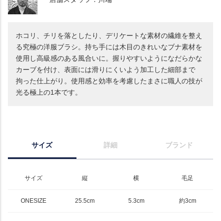
ホコリ、チリを落としたり、デリケートな素材の繊維を整え
る究極の洋服ブラシ。持ち手には木目のきれいなブナ素材を
使用し高級感のある風合いに。握りやすいようになだらかな
カーブを付け、表面には滑りにくいよう加工した細部まで
拘った仕上がり。使用感と効率を考慮したまさに職人の技が
光る極上の1本です。
サイズ
詳細
ブランド
サイズ
縦
横
毛足
ONESIZE
25.5cm
5.3cm
約3cm