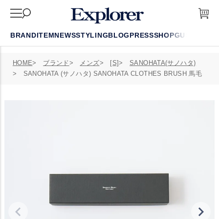
BRAND
ITEM
NEWS
STYLING
BLOG
PRESS
SHOP
GUIDE
FAQ
HOME
ブランド
メンズ
[S]
SANOHATA(サノハタ)
SANOHATA (サノハタ) SANOHATA CLOTHES BRUSH 馬毛