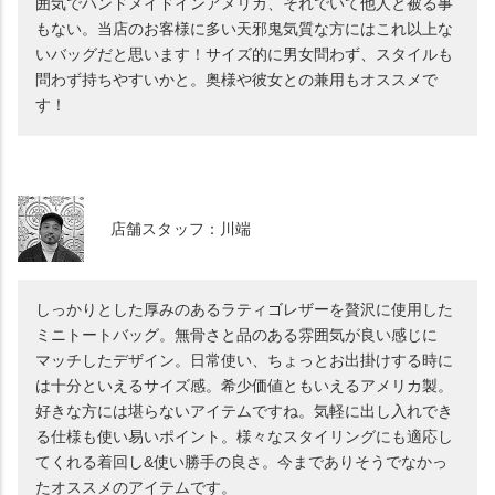
囲気でハンドメイドインアメリカ、それでいて他人と被る事
もない。当店のお客様に多い天邪鬼気質な方にはこれ以上な
いバッグだと思います！サイズ的に男女問わず、スタイルも
問わず持ちやすいかと。奥様や彼女との兼用もオススメで
す！
店舗スタッフ：川端
しっかりとした厚みのあるラティゴレザーを贅沢に使用した
ミニトートバッグ。無骨さと品のある雰囲気が良い感じに
マッチしたデザイン。日常使い、ちょっとお出掛けする時に
は十分といえるサイズ感。希少価値ともいえるアメリカ製。
好きな方には堪らないアイテムですね。気軽に出し入れでき
る仕様も使い易いポイント。様々なスタイリングにも適応し
てくれる着回し&使い勝手の良さ。今までありそうでなかっ
たオススメのアイテムです。