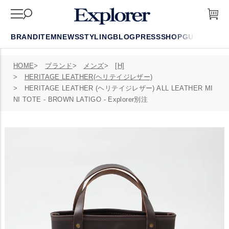
BRAND
ITEM
NEWS
STYLING
BLOG
PRESS
SHOP
GUIDE
FAQ
HOME
ブランド
メンズ
[H]
HERITAGE LEATHER(ヘリテイジレザー)
HERITAGE LEATHER (ヘリテイジレザー) ALL LEATHER MI
NI TOTE - BROWN LATIGO - Explorer別注