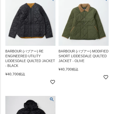
BARBOUR (バブアー) RE
BARBOUR (バブアー) MODIFIED
ENGINEERED UTILITY
SHORT LIDDESDALE QUILTED
LIDDESDALE QUILTED JACKET
JACKET - OLIVE
- BLACK
¥
40,700
税込
¥
40,700
税込