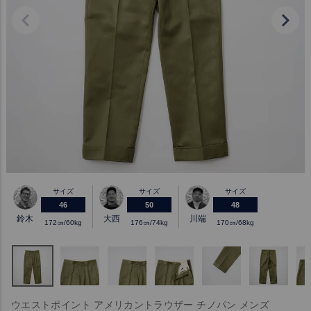
サイズ
サイズ
サイズ
46
50
48
鈴木
大西
川端
172㎝/60kg
176㎝/74kg
170㎝/68kg
ウエストポイント アメリカントラウザー チノパン メンズ