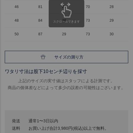
46
81
27
70
28
48
84
28
73
29
スクロールできます
50
87
29
73
30
サイズの測り方
ワタリ寸法は股下10センチ辺りを採寸
上記のサイズの実寸値はスタッフによる計測です。
商品の個体差などによって多少の誤差の可能性はございます。
発送
通常1〜3日以内
送料
お買い上げ合計3,980円(税込)以上で無料。