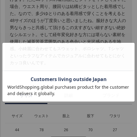
場合、ウエスト周り、腰回りは結構ピタッとした着用感でし
た。なので、多少ゆとりのある着用感で穿くことを考えると
48サイズのほうが丁度良いと思いましたね。服好きな大人の
男ならきっと共感して頂けるこの太すぎない細すぎない絶妙
なシルエット。そして経年変化好きな方には堪らない素材を
使用した滅茶苦茶雰囲気のある色合いと光沢感のある生地
感。小綺麗に合わせてもスウェット、ポロシャツ、Tシャツ
といったラフなアイテムでカジュアルに合わせてもとにかく
カッコ良いんです。
サイズ
詳細
ブランド
サイズ
ウェスト
股上
股下
ワタリ
44
78
26
70
27