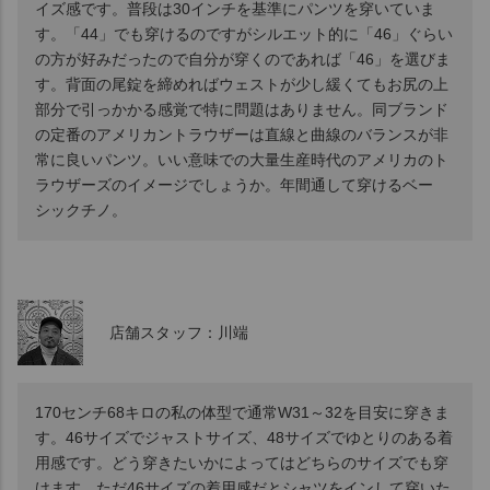
イズ感です。普段は30インチを基準にパンツを穿いていま
す。「44」でも穿けるのですがシルエット的に「46」ぐらい
の方が好みだったので自分が穿くのであれば「46」を選びま
す。背面の尾錠を締めればウェストが少し緩くてもお尻の上
部分で引っかかる感覚で特に問題はありません。同ブランド
の定番のアメリカントラウザーは直線と曲線のバランスが非
常に良いパンツ。いい意味での大量生産時代のアメリカのト
ラウザーズのイメージでしょうか。年間通して穿けるベー
シックチノ。
店舗スタッフ：川端
170センチ68キロの私の体型で通常W31～32を目安に穿きま
す。46サイズでジャストサイズ、48サイズでゆとりのある着
用感です。どう穿きたいかによってはどちらのサイズでも穿
けます。ただ46サイズの着用感だとシャツをインして穿いた