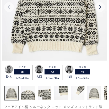
サイズ
サイズ
サイズ
38
42
40
鈴木
大西
川端
172㎝/60kg
176㎝/74kg
170㎝/68kg
フェアアイル柄 クルーネック ニット メンズ スコットランド製