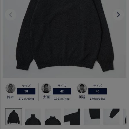
サイズ
サイズ
サイズ
38
42
40
鈴木
大西
川端
172㎝/60kg
176㎝/74kg
170㎝/68kg