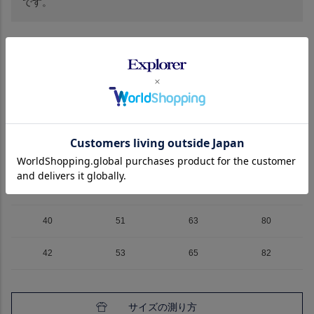
です。
サイズ
詳細
ブランド
サイズ
身幅
着丈
裄丈
36
47
59
76
38
49
61
78
40
51
63
80
42
53
65
82
サイズの測り方