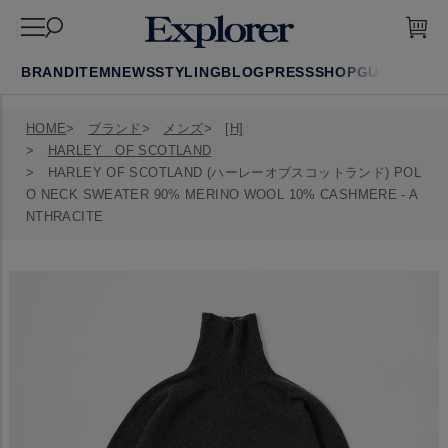
BRAND
ITEM
NEWS
STYLING
BLOG
PRESS
SHOP
GUIDE
FAQ
HOME
ブランド
メンズ
[H]
HARLEY OF SCOTLAND
HARLEY OF SCOTLAND (ハーレーオブスコットランド) POL
O NECK SWEATER 90% MERINO WOOL 10% CASHMERE - A
NTHRACITE