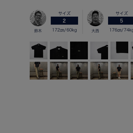
サイズ
サイズ
2
5
172㎝/60kg
176㎝/74k
鈴木
大西