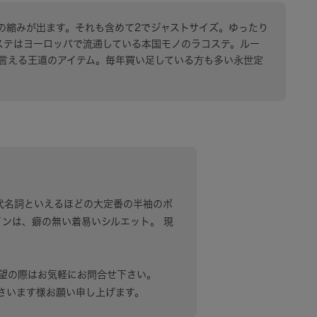
干の縮みが出ます。それも含めて2でジャストサイズ。ゆったり
ステはヨーロッパで流通している本国モノのラコステ。ルー
言える王道のアイテム。毎年買い足している方も多い永世定
シャツの代名詞といえるほどの大定番の半袖のポ
インは、癖の無い着易いシルエット。 現
望の際はお気軽にお問合せ下さい。
さいます様お願い申し上げます。