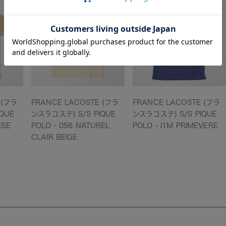
 (フラ
FRANCE LACOSTE (フラ
FRANCE LACOSTE (フラ
QUE
ンスラコステ) S/S PIQUE
ンスラコステ) S/S PIQUE
ESE
POLO - 056 NATUREL
POLO - I1M PRIMEVERE
CLAIR BEIGE