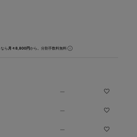
なら
月々8,800円
から。分割手数料無料
—
—
—