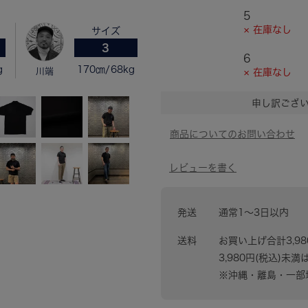
5
× 在庫なし
サイズ
3
6
g
170㎝/68kg
川端
× 在庫なし
申し訳ござ
発送
通常1〜3日以内
送料
お買い上げ合計3,9
3,980円(税込)未満
※沖縄・離島・一部地