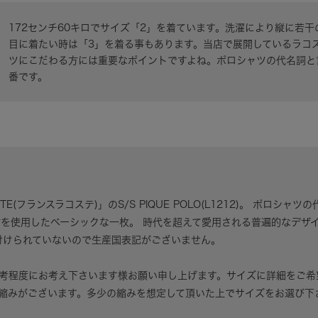
172センチ60キロでサイズ「2」を着ています。洗濯により縦に若
目に着たい時は「3」を着る事もあります。当店で展開しているラコ
ツにこだわる方には重要なポイントですよね。ポロシャツの代名詞と
番です。
STE(フランスラコステ)」のS/S PIQUE POLO(L1212)。 ポロ
材を使用したベーシックな一枚。 時代を超えて愛用される普遍的なデザ
付けられていないので生産国表記がございません。
考程度にお考え下さいます様お願い申し上げます。サイズに詳細をご希
縮みがございます。多少の縮みを想定して頂いた上でサイズをお選び下