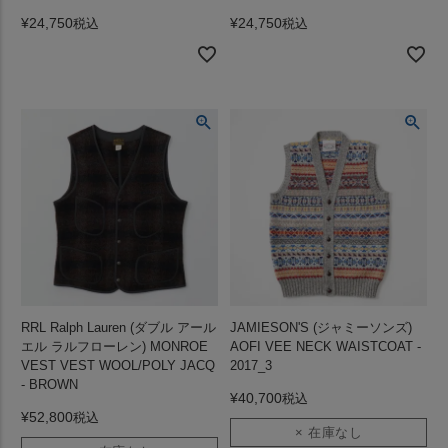
¥
24,750
¥
24,750
税込
税込
RRL Ralph Lauren (ダブル アール
JAMIESON'S (ジャミーソンズ)
エル ラルフローレン) MONROE
AOFI VEE NECK WAISTCOAT -
VEST VEST WOOL/POLY JACQ
2017_3
- BROWN
¥
40,700
税込
¥
52,800
税込
× 在庫なし