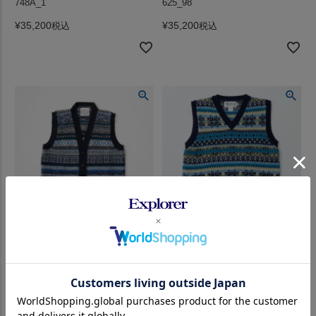
748A_1
625_98
¥
35,200
¥
35,200
税込
税込
JAMIESON'S (ジャミーソンズ)
【サンプル品 38サイズ】
AOFI VEE NECK WAISTCOAT -
HARLEY OF SCOTLAND (ハーレ
748A_15
ーオブスコットランド) SAMPLE
ALL OVER FAIRISLE SLIPOVER
¥
40,700
税込
100% PURE NEW WOOL - NEW
NAVY