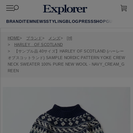
BRAND
ITEM
NEWS
STYLING
BLOG
PRESS
SHOP
GUIDE
FAQ
HOME
ブランド
メンズ
[H]
HARLEY OF SCOTLAND
【サンプル品 40サイズ】HARLEY OF SCOTLAND (ハーレー
オブスコットランド) SAMPLE NORDIC PATTERN YOKE CREW
NECK SWEATER 100% PURE NEW WOOL - NAVY_CREAM_G
REEN