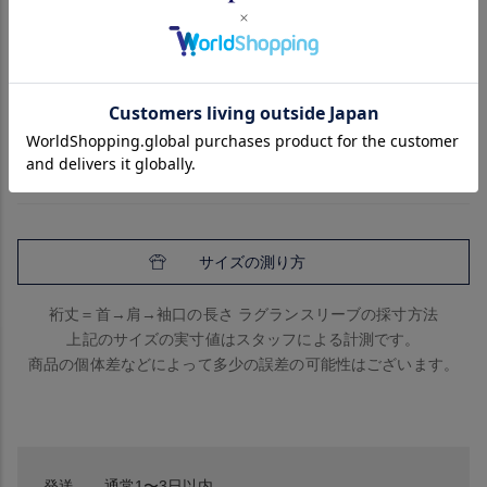
サイズ
詳細
ブランド
サイズ
身幅
着丈
裄丈
40
51
62
79
サイズの測り方
裄丈＝首→肩→袖口の長さ ラグランスリーブの採寸方法
上記のサイズの実寸値はスタッフによる計測です。
商品の個体差などによって多少の誤差の可能性はございます。
発送
通常1〜3日以内