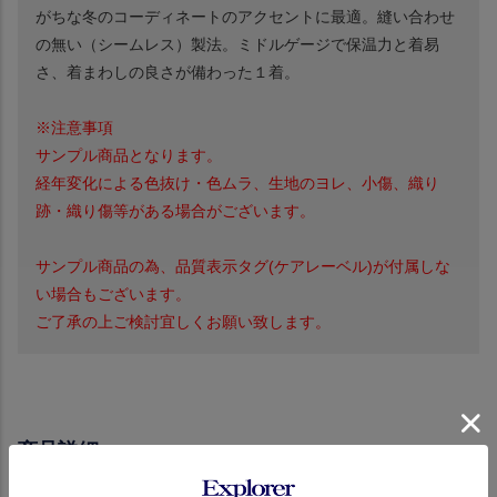
がちな冬のコーディネートのアクセントに最適。縫い合わせ
の無い（シームレス）製法。ミドルゲージで保温力と着易
さ、着まわしの良さが備わった１着。
※注意事項
サンプル商品となります。
経年変化による色抜け・色ムラ、生地のヨレ、小傷、織り
跡・織り傷等がある場合がございます。
サンプル商品の為、品質表示タグ(ケアレーベル)が付属しな
い場合もございます。
ご了承の上ご検討宜しくお願い致します。
商品詳細