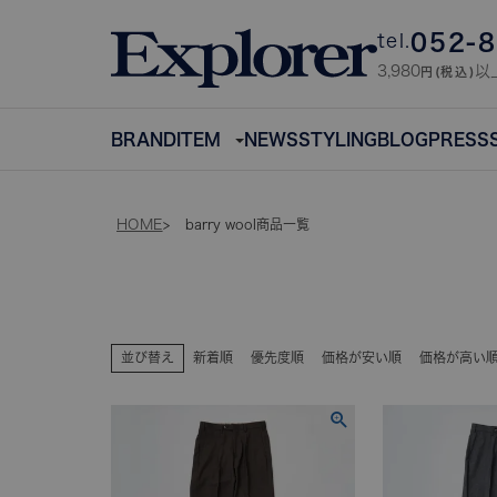
052-
tel.
3,980
以
円(税込)
BRAND
ITEM
NEWS
STYLING
BLOG
PRESS
HOME
barry wool商品一覧
並び替え
新着順
優先度順
価格が安い順
価格が高い