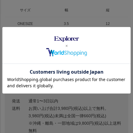
サイズ
幅
縦
ONESIZE
3.5
12
サイズの測り方
上記のサイズの実寸値はスタッフによる計測です。
商品の個体差などによって多少の誤差の可能性はございます。
発送
通常1〜3日以内
送料
お買い上げ合計3,980円(税込)以上で無料。
3,980円(税込)未満は全国一律660円(税込)
※沖縄・離島・一部地域は9,800円(税込)以上送料
無料