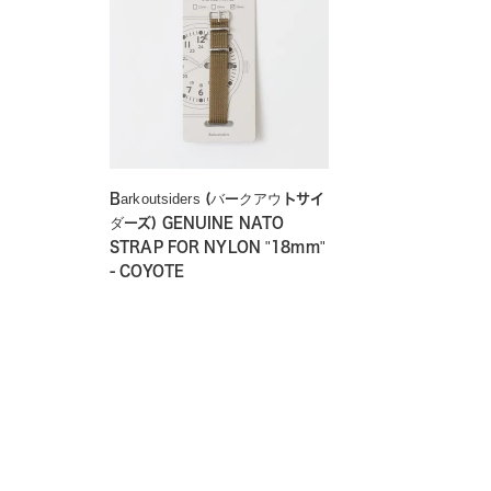
Barkoutsiders (バークアウトサイ
ダーズ) GENUINE NATO
STRAP FOR NYLON "18mm"
- COYOTE