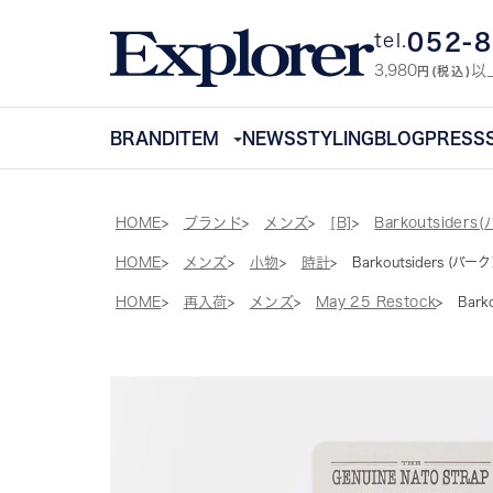
052-
tel.
3,980
以
円(税込)
BRAND
ITEM
NEWS
STYLING
BLOG
PRESS
HOME
ブランド
メンズ
[B]
Barkoutside
HOME
メンズ
小物
時計
Barkoutsiders (バ
HOME
再入荷
メンズ
May 25 Restock
Bark