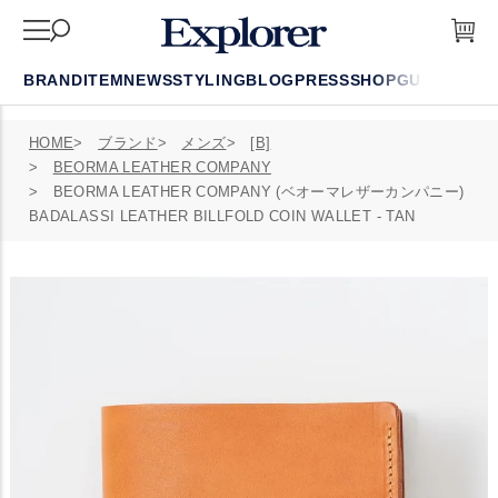
BRAND
ITEM
NEWS
STYLING
BLOG
PRESS
SHOP
GUIDE
FAQ
HOME
ブランド
メンズ
[B]
BEORMA LEATHER COMPANY
BEORMA LEATHER COMPANY (ベオーマレザーカンパニー)
BADALASSI LEATHER BILLFOLD COIN WALLET - TAN