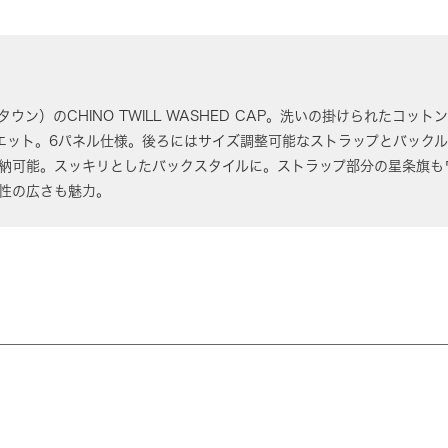
ズタウン）のCHINO TWILL WASHED CAP。洗いの掛けられたコ
エット。6パネル仕様。後ろにはサイズ調整可能なストラップとバック
納可能。スッキリとしたバックスタイルに。ストラップ部分の星条旗も
性の広さも魅力。