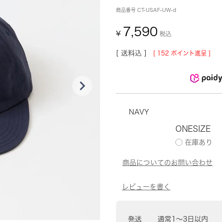
商品番号
CT-USAF-UW-d
7,590
¥
税込
送料込
[
152
ポイント進呈 ]
NAVY
ONESIZE
発送
通常1〜3日以内